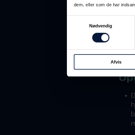
dem, eller som de har indsaml
D
Samtykkevalg
a
Nødvendig
L
M
m
Afvis
Op
D
h
b
m