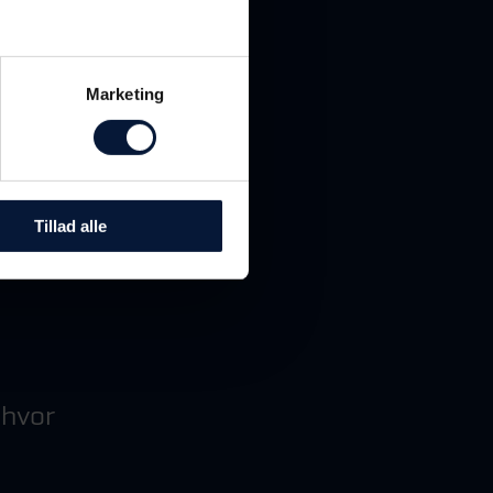
sses
Marketing
havet
Tillad alle
hvor