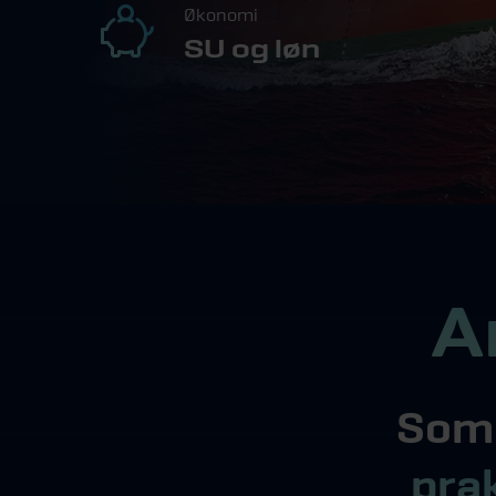
Økonomi
SU og løn
A
So
pra