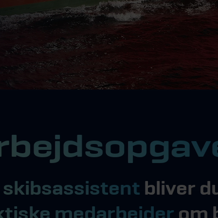
rbejdsopgav
m
skibsassistent
bliver d
ktiske medarbejder
om 