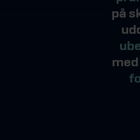
på sk
udd
ube
med 
f