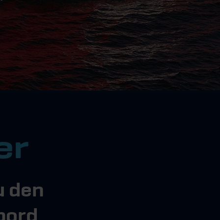
er
u den
bord