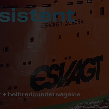
sistent
år + helbredsundersøgelse