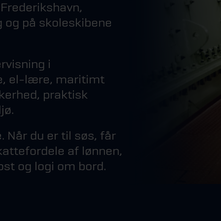
 Frederikshavn,
g og på skoleskibene
rvisning i
 el-lære, maritimt
kerhed, praktisk
jø.
 Når du er til søs, får
kattefordele af lønnen,
ost og logi om bord.