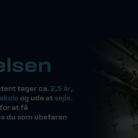
lsen
stent tager ca.
2,5 år
,
skole
og ude at
sejle
.
for at få
es du som ubefaren