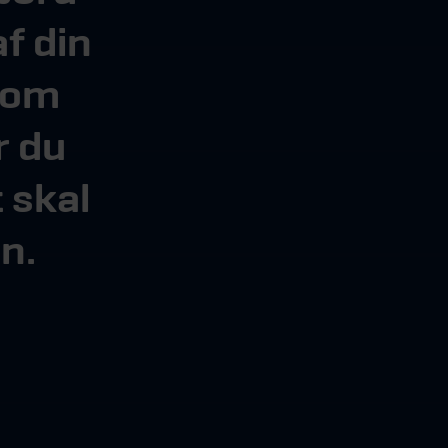
af din
 som
er du
 skal
n.