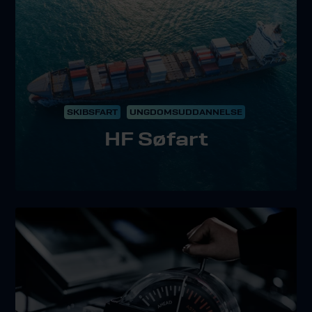
SKIBSFART
UNGDOMSUDDANNELSE
HF Søfart