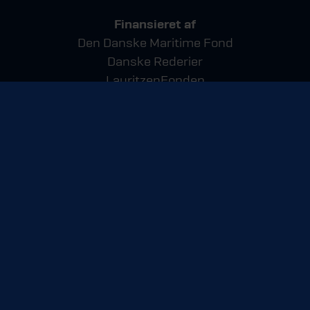
Finansieret af
Den Danske Maritime Fond
Danske Rederier
LauritzenFonden
Hempel Fonden
Den A.P. Møllerske Støttefond
Orients Fond