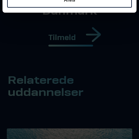
Danmark
Tilmeld
Relaterede
uddannelser