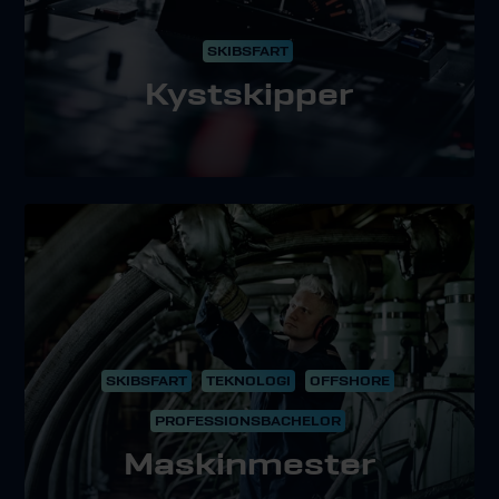
SKIBSFART
Kystskipper
SKIBSFART
TEKNOLOGI
OFFSHORE
PROFESSIONSBACHELOR
Maskinmester