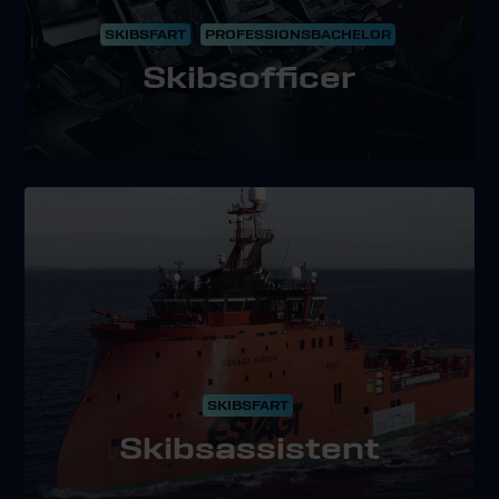
SKIBSFART
PROFESSIONSBACHELOR
Skibsofficer
SKIBSFART
Skibsassistent