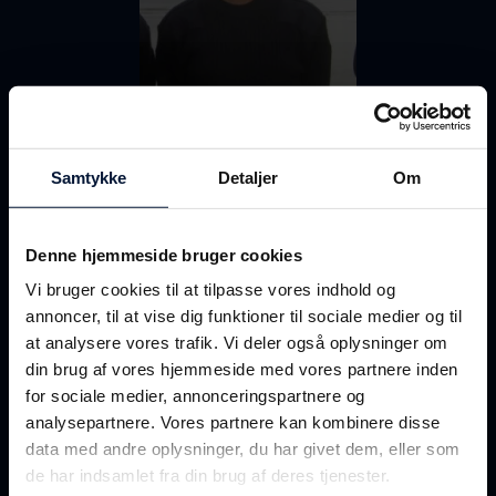
Samtykke
Detaljer
Om
Mød de seje unge mennesker i den
maritime branche og hør hvorfor
Denne hjemmeside bruger cookies
de har valgt en maritim karriere.
Vi bruger cookies til at tilpasse vores indhold og
Læs bl.a. om Emma som har valgt
annoncer, til at vise dig funktioner til sociale medier og til
at analysere vores trafik. Vi deler også oplysninger om
at uddanne sig til maskinmester
din brug af vores hjemmeside med vores partnere inden
og Ingrid Marie som er
for sociale medier, annonceringspartnere og
civilingeniør og Ph.d.-studerende
analysepartnere. Vores partnere kan kombinere disse
data med andre oplysninger, du har givet dem, eller som
på Danmarks Tekniske Universitet
de har indsamlet fra din brug af deres tjenester.