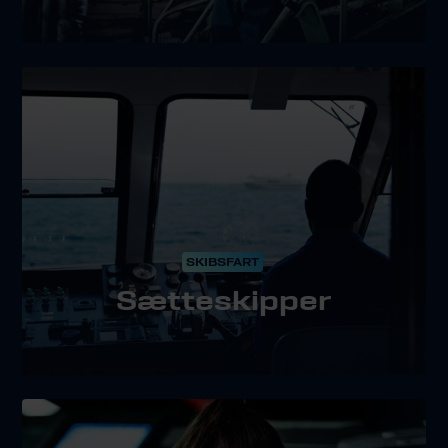
SKIBSFART
Sætteskipper