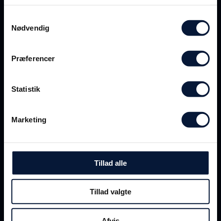
Samtykkevalg
Nødvendig
Gå til stories
Præferencer
Statistik
JOIN THE
CLUB
Marketing
Få alle
nyheder
og
Tillad alle
invitationer
til
Tillad valgte
events i Det Blå
Afvis