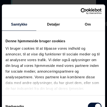
Gå til hjemmeside
Logistikvirksomhede
Samtykke
Detaljer
Om
Denne hjemmeside bruger cookies
Baltic shipping company
Vi bruger cookies til at tilpasse vores indhold og
A/S
annoncer, til at vise dig funktioner til sociale medier og til
Gå til hjemmeside
at analysere vores trafik. Vi deler også oplysninger om
din brug af vores hjemmeside med vores partnere inden
for sociale medier, annonceringspartnere og
Thorco Shipping A/S
analysepartnere. Vores partnere kan kombinere disse
data med andre oplysninger, du har givet dem, eller som
Gå til hjemmeside
de har indsamlet fra din brug af deres tjenester.
Samtykkevalg
Aalborg Lufthavn
Nødvendig