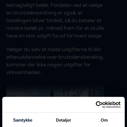
betragteligt beløb. Fordelen ved at vælge
en bruttolønsordning er også, at
betalingen bliver fordelt, så du betaler et
mindre beløb pr. måned frem for at skulle
have en stor udgift forud for hvert stage.
Vælger du selv at holde udgifterne til din
efteruddannelse over bruttolønsbetaling,
kommer der ikke nogen udgifter for
virksomheden.
Samtykke
Detaljer
Om