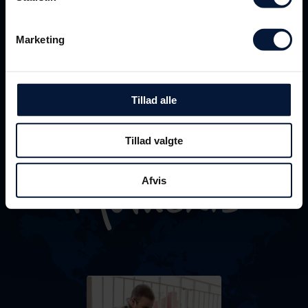
ønsker at bakke op om.
Marketing
En mulighed er også industriens
kompetenceudviklingsfond, som du kan læse
mere om her:
.
Kompetenceudviklingsfond
Tillad alle
Tillad valgte
Afvis