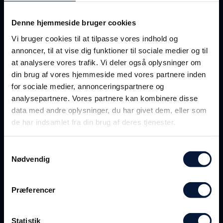
Denne hjemmeside bruger cookies
Vi bruger cookies til at tilpasse vores indhold og
annoncer, til at vise dig funktioner til sociale medier og til
at analysere vores trafik. Vi deler også oplysninger om
din brug af vores hjemmeside med vores partnere inden
for sociale medier, annonceringspartnere og
Egenbetaling
analysepartnere. Vores partnere kan kombinere disse
data med andre oplysninger, du har givet dem, eller som
de har indsamlet fra din brug af deres tjenester.
Hvis du ikke kan få din egen virksomhed til at
støtte økonomisk op om uddannelsen, da
Samtykkevalg
opfordres du til at kontakte din fagforening,
Nødvendig
hvis du er medlem af en sådan. Din fagforening
kan ofte pege på andre
Præferencer
finansieringsmuligheder, og nogle
fagforeninger vil også have muligheden for selv
at yde økonomisk støtte til tiltag, som de
Statistik