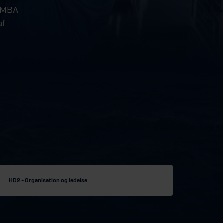
e MBA
af
HD2 - Organisation og ledelse