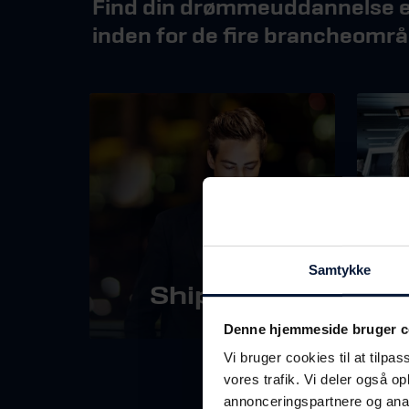
Find din drømmeuddannelse el
inden for de fire brancheområ
Samtykke
Shipping
Denne hjemmeside bruger c
Vi bruger cookies til at tilpas
vores trafik. Vi deler også 
annonceringspartnere og anal