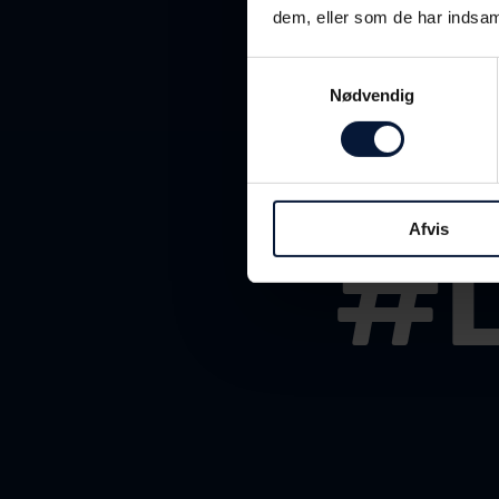
dem, eller som de har indsaml
Samtykkevalg
Nødvendig
Følg 
#
Afvis