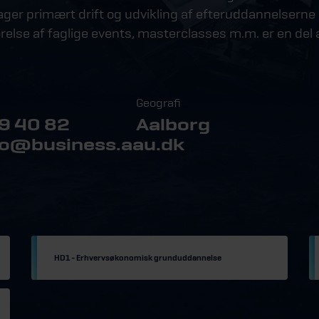
tager primært drift og udvikling af efteruddannelsern
lse af faglige events, masterclasses m.m. er en del 
Geografi
9 40 82
Aalborg
o@business.aau.dk
HD1 - Erhvervsøkonomisk grunduddannelse