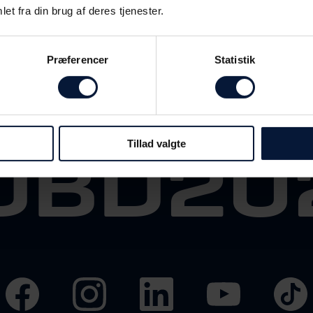
et fra din brug af deres tjenester.
Præferencer
Statistik
med på sociale 
DBD
20
Tillad valgte