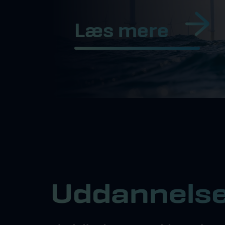
Læs mere
Uddan­nelse