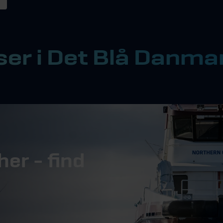
rser i Det Blå Danma
her - find