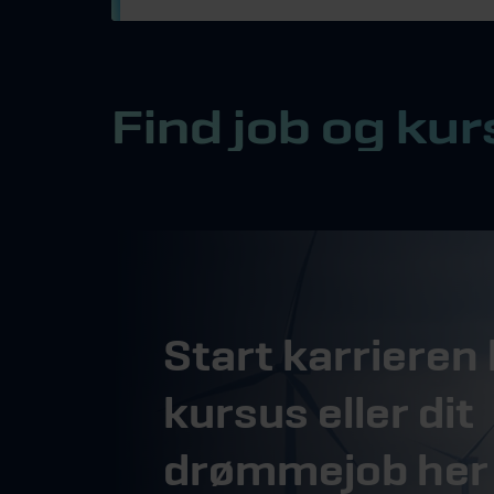
Find job og ku
Start karrieren 
kursus eller dit
drømmejob her