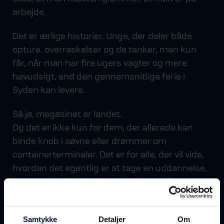
arbejde.
Det er ærlige historier. Unge, der deler både
opture, overraskelser og de tanker, man kun
får, når man har fire ugers vagter og mere
havudsigt, end den gennemsnitlige ferie i
Syden kan levere.
Så ja, magasinet er landet.
Og det er ikke kun for dem, der allerede kan
binde knob i søvne eller drømmer om
containerterminaler. Det er for alle, der vil vide,
hvordan det egentlig er at tage en uddannelse,
hvor verden, helt bogstaveligt, ligger for ens
fødder. Og vigtigst… Information om hvor,
hvordan og hvad de maritime uddannelser er.
Samtykke
Detaljer
Om