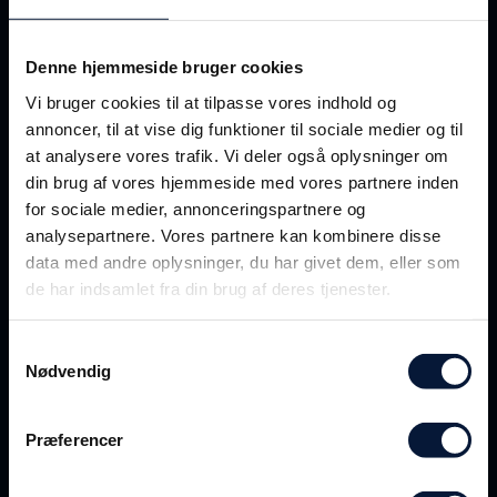
Og hvem ved? Måske opdager du, at fremtiden
slet ikke ligger på et kontor. Måske ligger den…
Denne hjemmeside bruger cookies
et sted ude mod horisonten.
Vi bruger cookies til at tilpasse vores indhold og
annoncer, til at vise dig funktioner til sociale medier og til
Er du nysgerrig på det nye magasin? Så bestil
at analysere vores trafik. Vi deler også oplysninger om
det ved at sende en mail til:
din brug af vores hjemmeside med vores partnere inden
woca@danishshipping.dk
for sociale medier, annonceringspartnere og
analysepartnere. Vores partnere kan kombinere disse
data med andre oplysninger, du har givet dem, eller som
de har indsamlet fra din brug af deres tjenester.
Følg med på sociale medier
Samtykkevalg
Nødvendig
#
DBD
2026
Præferencer