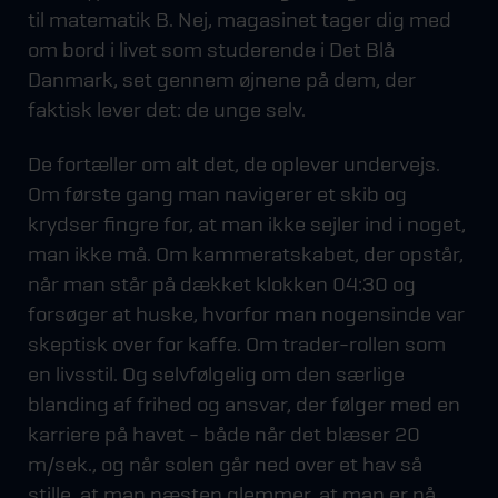
til matematik B. Nej, magasinet tager dig med
om bord i livet som studerende i Det Blå
Danmark, set gennem øjnene på dem, der
faktisk lever det: de unge selv.
De fortæller om alt det, de oplever undervejs.
Om første gang man navigerer et skib og
krydser fingre for, at man ikke sejler ind i noget,
man ikke må. Om kammeratskabet, der opstår,
når man står på dækket klokken 04:30 og
forsøger at huske, hvorfor man nogensinde var
skeptisk over for kaffe. Om trader-rollen som
en livsstil. Og selvfølgelig om den særlige
blanding af frihed og ansvar, der følger med en
karriere på havet - både når det blæser 20
m/sek., og når solen går ned over et hav så
stille, at man næsten glemmer, at man er på